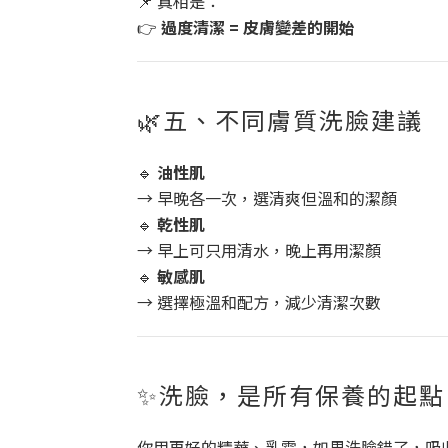
📌 真相是：
👉
過度清潔 = 皮膚變差的開始
🌿五、不同膚質洗臉建議
🔹
油性肌
→ 早晚各一次，選清爽但溫和的潔顏
🔹
乾性肌
→ 早上可只用清水，晚上再用潔顏
🔹
敏感肌
→ 選擇極溫和配方，減少清潔次數
✨洗臉，是所有保養的起點
你用再好的精華、乳霜，如果洗臉錯了，吸