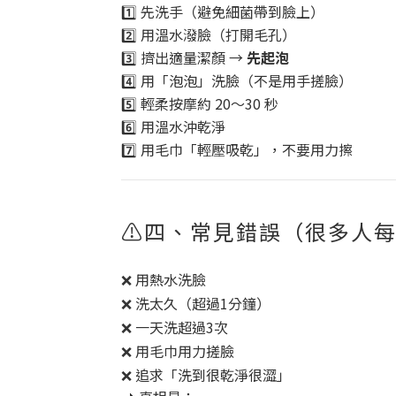
1️⃣ 先洗手（避免細菌帶到臉上）
2️⃣ 用溫水潑臉（打開毛孔）
3️⃣ 擠出適量潔顏 →
先起泡
4️⃣ 用「泡泡」洗臉（不是用手搓臉）
5️⃣ 輕柔按摩約 20～30 秒
6️⃣ 用溫水沖乾淨
7️⃣ 用毛巾「輕壓吸乾」，不要用力擦
⚠️四、常見錯誤（很多人
❌ 用熱水洗臉
❌ 洗太久（超過1分鐘）
❌ 一天洗超過3次
❌ 用毛巾用力搓臉
❌ 追求「洗到很乾淨很澀」