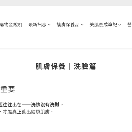
購物金說明
最新訊息
護膚保養品
美肌養成筆記
營
肌膚保養｜洗臉篇
更重要
題往往出在——
洗臉沒有洗對。
，才能真正養出健康肌膚。