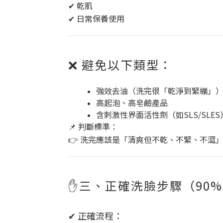
✔ 乾肌
✔ 日常保養使用
❌ 避免以下類型：
強效去油（洗完很「乾淨到緊繃」
高起泡、高皂鹼產品
含刺激性界面活性劑（如SLS/SLES
📌 判斷標準：
👉 洗完應該是「清爽但不乾、不緊、不澀
✋三、正確洗臉步驟（90
✔ 正確流程：