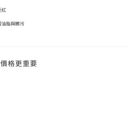
泛紅
留油脂與髒污
比價格更重要