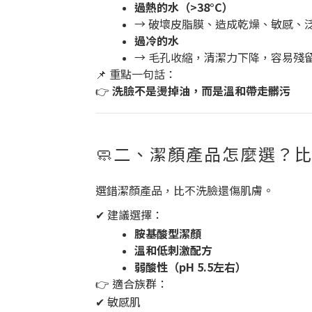
過熱的水（>38°C）
→ 破壞皮脂膜、造成乾燥、敏感、
過冷的水
→ 毛孔收縮，清潔力下降，容易殘
📌 重點一句話：
👉
洗臉不是燙掉油，而是溫和帶走髒污
🧼二、潔顏產品怎麼選？
選錯潔顏產品，比不洗臉還傷肌膚。
✔ 建議選擇：
胺基酸型潔顏
溫和低刺激配方
弱酸性（pH 5.5左右）
👉 適合族群：
✔ 敏感肌