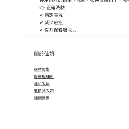
👉 正確洗臉 =
✔ 穩定膚況
✔ 減少痘痘
✔ 提升保養吸收力
關於佳妍
品牌故事
條款與細則
隱私政策
退換貨政策
相關證書